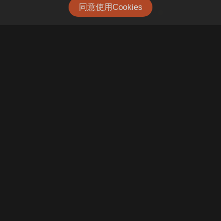
同意使用Cookies
戰國策傳播集團
+886-2-2370-8000
+886-2-2370-0958
support@jetgo.com.tw
10041 台北市中正區忠孝西路一段 6 號 10 樓
關於戰國策
服務項目
常見問題
戰爆
業務洽詢