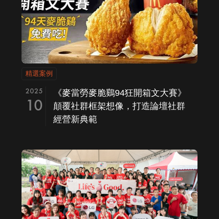
精選案例
2025
《麥當勞麥脆鷄94狂開箱文大賽》
10
顛覆社群框架想像，打造論壇社群
經營新典範